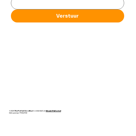
Verstuur
© 2025
The
Perfect Goodbye
is onderdeel van
Uitvaart-Platform.nl
KVK-nummer: 77982738