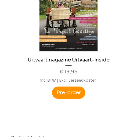
Uitvaartmagazine Uitvaart-Inside
Prijs
€ 19,95
incl.BTW
|
Excl. verzendkosten
Pre-order