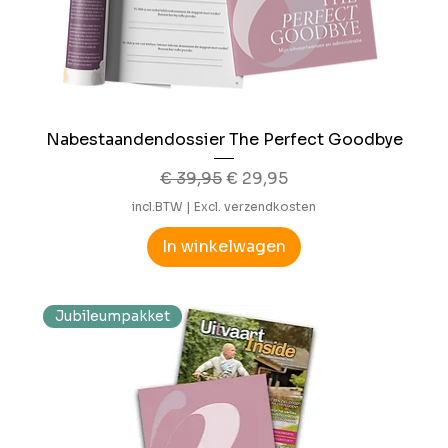
Nabestaandendossier The Perfect Goodbye
Normale prijs
Verkoopprijs
€ 39,95
€ 29,95
incl.BTW
|
Excl. verzendkosten
In winkelwagen
Jubileumpakket