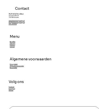
Contact
The Perfect Goodbye
Tjaskermolen 44
7587RM De Lutte
www.theperfectgoodbye.nl
info@theperfectgoodbye.nl
085-4852152
Menu
Bestellen
Over ons
Partners
Contact
Algemene voorwaarden
Privacybeleid
Algemene voorwaarden
Retourbeleid
Volg ons
Facebook
Instagram
LinkedIn
Schrijf je in