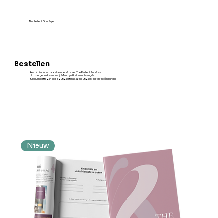
Inloggen
The Perfect Goodbye
Bestellen
Bestel hier jouw nabestaandendossier The Perfect Goodbye
of maak gebruik van ons jubileumpakket en ontvang de
jubileumeditie van glossy uitvaartmagazine Uitvaart-Inside in één bundel!
Nieuw