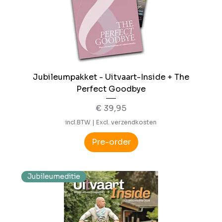
Jubileumpakket - Uitvaart-Inside + The
Perfect Goodbye
Prijs
€ 39,95
incl.BTW
|
Excl. verzendkosten
Pre-order
Jubileumeditie