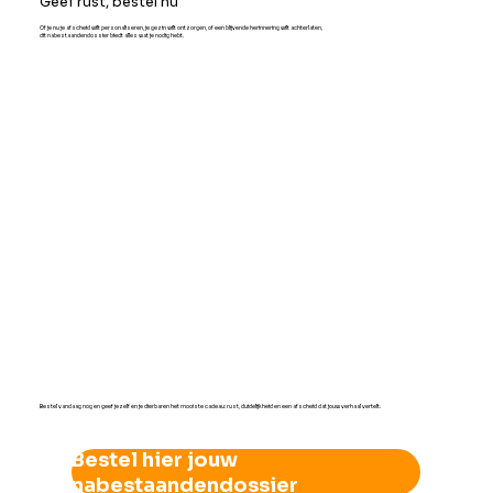
Geef rust, bestel nu
Of je nu je afscheid wilt personaliseren, je gezin wilt ontzorgen, of een blijvende herinnering wilt achterlaten,
dit nabestaandendossier biedt alles wat je nodig hebt.
Bestel vandaag nog en geef jezelf en je dierbaren het mooiste cadeau: rust, duidelijkheid en een afscheid dat jouw verhaal vertelt.
Bestel hier jouw
nabestaandendossier